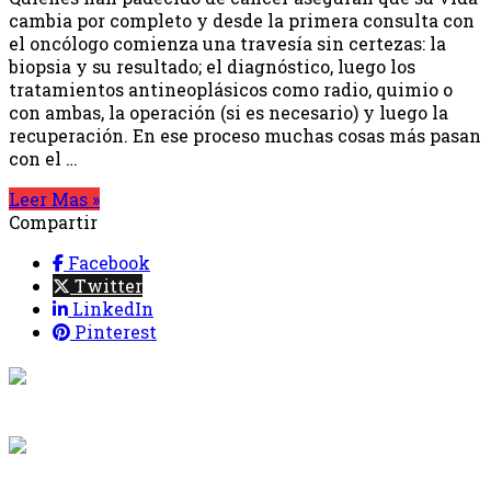
cambia por completo y desde la primera consulta con
el oncólogo comienza una travesía sin certezas: la
biopsia y su resultado; el diagnóstico, luego los
tratamientos antineoplásicos como radio, quimio o
con ambas, la operación (si es necesario) y luego la
recuperación. En ese proceso muchas cosas más pasan
con el …
Leer Mas »
Compartir
Facebook
Twitter
LinkedIn
Pinterest
{{programacion.programa}}
Desde: {{programacion.hora_inicio}} Hasta:
{{programacion.hora_fin}}
{{siguiente.programa}}