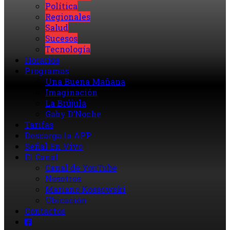
Política
Regionales
Salud
Sucesos
Tecnología
Horarios
Programas
Una Buena Mañana
Imaginación
La Brújula
Gaby D’Noche
Tarifas
Descarga la APP
Señal En Vivo
El Canal
Canal de YouTube
Nosotros
Mariano Kossowski
Ubicación
Contactos