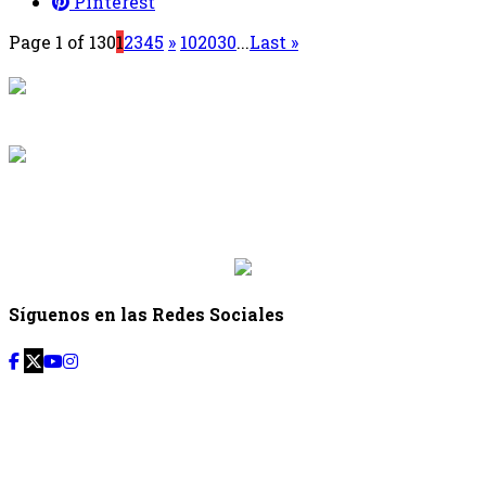
Pinterest
Page 1 of 130
1
2
3
4
5
»
10
20
30
...
Last »
{{programacion.programa}}
Desde: {{programacion.hora_inicio}} Hasta:
{{programacion.hora_fin}}
{{siguiente.programa}}
Desde: {{siguiente.hora_inicio}} Hasta:
{{siguiente.hora_fin}}
Síguenos en las Redes Sociales