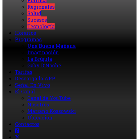
Política
Regionales
Salud
Sucesos
Tecnología
Horarios
Programas
Una Buena Mañana
Imaginación
La Brújula
Gaby D’Noche
Tarifas
Descarga la APP
Señal En Vivo
El Canal
Canal de YouTube
Nosotros
Mariano Kossowski
Ubicación
Contactos