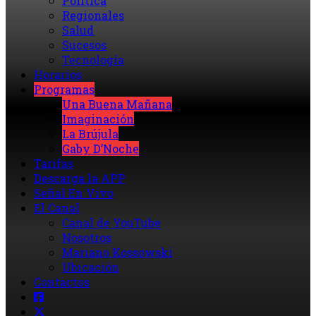
Política
Regionales
Salud
Sucesos
Tecnología
Horarios
Programas
Una Buena Mañana
Imaginación
La Brújula
Gaby D’Noche
Tarifas
Descarga la APP
Señal En Vivo
El Canal
Canal de YouTube
Nosotros
Mariano Kossowski
Ubicación
Contactos