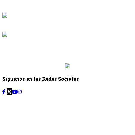
{{programacion.programa}}
Desde: {{programacion.hora_inicio}} Hasta:
{{programacion.hora_fin}}
{{siguiente.programa}}
Desde: {{siguiente.hora_inicio}} Hasta:
{{siguiente.hora_fin}}
Síguenos en las Redes Sociales