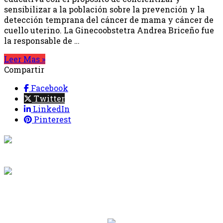
sensibilizar a la población sobre la prevención y la
detección temprana del cáncer de mama y cáncer de
cuello uterino. La Ginecoobstetra Andrea Briceño fue
la responsable de …
Leer Mas »
Compartir
Facebook
Twitter
LinkedIn
Pinterest
{{programacion.programa}}
Desde: {{programacion.hora_inicio}} Hasta:
{{programacion.hora_fin}}
{{siguiente.programa}}
Desde: {{siguiente.hora_inicio}} Hasta:
{{siguiente.hora_fin}}