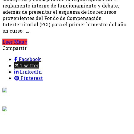
reglamento interno de funcionamiento y debate,
además de presentar el esquema de los recursos
provenientes del Fondo de Compensación
Interterritorial (FCI) para el primer bimestre del año
en curso. …
Leer Mas »
Compartir
Facebook
Twitter
LinkedIn
Pinterest
{{programacion.programa}}
Desde: {{programacion.hora_inicio}} Hasta:
{{programacion.hora_fin}}
{{siguiente.programa}}
Desde: {{siguiente.hora_inicio}} Hasta:
{{siguiente.hora_fin}}