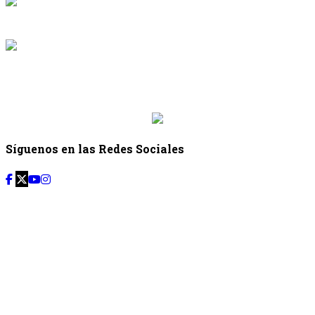
Desde: {{programacion.hora_inicio}} Hasta:
{{programacion.hora_fin}}
{{siguiente.programa}}
Desde: {{siguiente.hora_inicio}} Hasta:
{{siguiente.hora_fin}}
Síguenos en las Redes Sociales