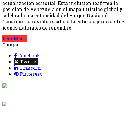
actualización editorial. Esta inclusión reafirma la
posición de Venezuela en el mapa turístico global y
celebra la majestuosidad del Parque Nacional
Canaima. La revista resalta a la catarata junto a otros
íconos naturales de renombre …
Leer Mas »
Compartir
Facebook
Twitter
LinkedIn
Pinterest
{{programacion.programa}}
Desde: {{programacion.hora_inicio}} Hasta:
{{programacion.hora_fin}}
{{siguiente.programa}}
Desde: {{siguiente.hora_inicio}} Hasta:
{{siguiente.hora_fin}}