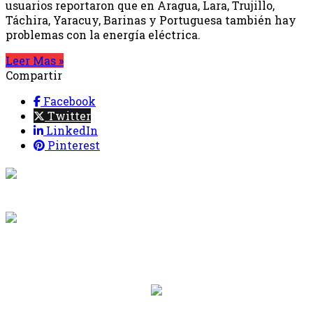
usuarios reportaron que en Aragua, Lara, Trujillo,
Táchira, Yaracuy, Barinas y Portuguesa también hay
problemas con la energía eléctrica.
Leer Mas »
Compartir
Facebook
Twitter
LinkedIn
Pinterest
{{programacion.programa}}
Desde: {{programacion.hora_inicio}} Hasta:
{{programacion.hora_fin}}
{{siguiente.programa}}
Desde: {{siguiente.hora_inicio}} Hasta:
{{siguiente.hora_fin}}