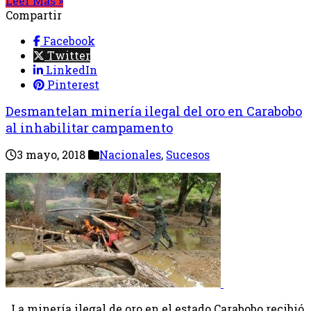
Leer Mas »
Compartir
Facebook
Twitter
LinkedIn
Pinterest
Desmantelan minería ilegal del oro en Carabobo
al inhabilitar campamento
3 mayo, 2018
Nacionales
,
Sucesos
La minería ilegal de oro en el estado Carabobo recibió