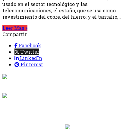
usado en el sector tecnológico y las
telecomunicaciones; el estaño, que se usa como
revestimiento del cobre, del hierro; y el tantalio, …
Leer Mas »
Compartir
Facebook
Twitter
LinkedIn
Pinterest
{{programacion.programa}}
Desde: {{programacion.hora_inicio}} Hasta:
{{programacion.hora_fin}}
{{siguiente.programa}}
Desde: {{siguiente.hora_inicio}} Hasta:
{{siguiente.hora_fin}}