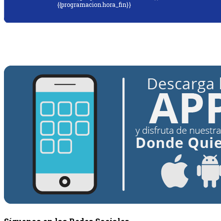
{{programacion.hora_fin}}
{{siguiente.programa}}
Desde: {{siguiente.hora_inicio}} Hasta:
{{siguiente.hora_fin}}