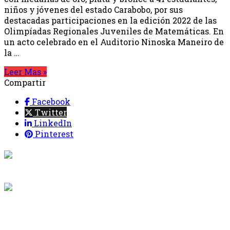
niños y jóvenes del estado Carabobo, por sus
destacadas participaciones en la edición 2022 de las
Olimpíadas Regionales Juveniles de Matemáticas. En
un acto celebrado en el Auditorio Ninoska Maneiro de
la …
Leer Mas »
Compartir
Facebook
Twitter
LinkedIn
Pinterest
{{programacion.programa}}
Desde: {{programacion.hora_inicio}} Hasta:
{{programacion.hora_fin}}
{{siguiente.programa}}
Desde: {{siguiente.hora_inicio}} Hasta:
{{siguiente.hora_fin}}