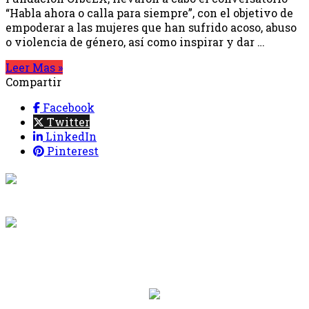
“Habla ahora o calla para siempre”, con el objetivo de
empoderar a las mujeres que han sufrido acoso, abuso
o violencia de género, así como inspirar y dar …
Leer Mas »
Compartir
Facebook
Twitter
LinkedIn
Pinterest
{{programacion.programa}}
Desde: {{programacion.hora_inicio}} Hasta:
{{programacion.hora_fin}}
{{siguiente.programa}}
Desde: {{siguiente.hora_inicio}} Hasta:
{{siguiente.hora_fin}}