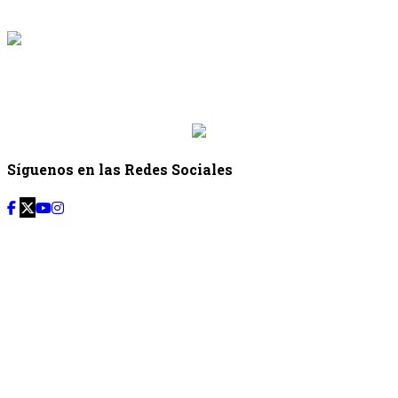
{{programacion.hora_fin}}
{{siguiente.programa}}
Desde: {{siguiente.hora_inicio}} Hasta:
{{siguiente.hora_fin}}
Síguenos en las Redes Sociales