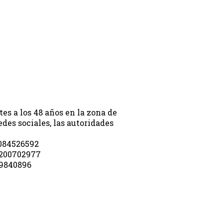
es a los 48 años en la zona de
edes sociales, las autoridades
5084526592
6200702977
829840896