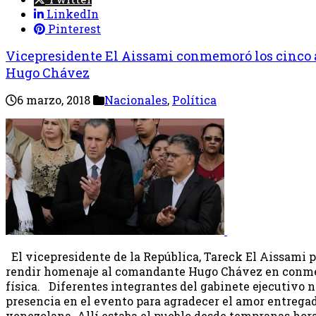
LinkedIn
Pinterest
Vicepresidente El Aissami conmemoró los cinco a
Hugo Chávez
6 marzo, 2018
Nacionales
,
Política
El vicepresidente de la República, Tareck El Aissami p
rendir homenaje al comandante Hugo Chávez en conme
física. Diferentes integrantes del gabinete ejecutivo n
presencia en el evento para agradecer el amor entregad
venezolana. Allí estaba el pueblo desde tempranas horas