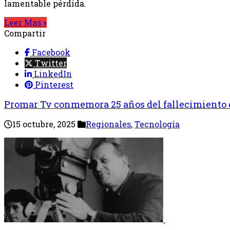
lamentable pérdida.
Leer Mas »
Compartir
Facebook
Twitter
LinkedIn
Pinterest
Promar Tv conmemora 25 años del fallecimiento
15 octubre, 2025
Regionales
,
Tecnología