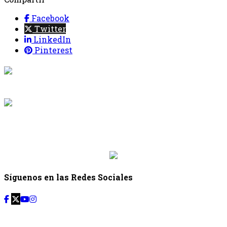
Facebook
Twitter
LinkedIn
Pinterest
{{programacion.programa}}
Desde: {{programacion.hora_inicio}} Hasta:
{{programacion.hora_fin}}
{{siguiente.programa}}
Desde: {{siguiente.hora_inicio}} Hasta:
{{siguiente.hora_fin}}
Síguenos en las Redes Sociales