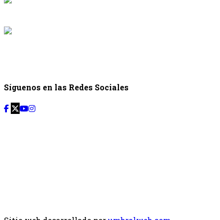
Desde: {{programac
{{siguiente.p
Desde: {{siguiente.
Síguenos en las Redes Sociales