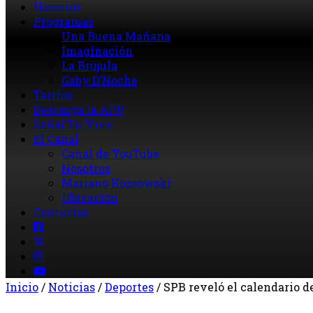
Horarios
Programas
Una Buena Mañana
Imaginación
La Brújula
Gaby D’Noche
Tarifas
Descarga la APP
Señal En Vivo
El Canal
Canal de YouTube
Nosotros
Mariano Kossowski
Ubicación
Contactos
Inicio
/
Noticias
/
Deportes
/
SPB reveló el calendario 