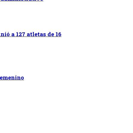
ió a 127 atletas de 16
 femenino
on.programa}}
ion.hora_inicio}} Hasta: {{programacion.hora_fin}}
rograma}}
hora_inicio}} Hasta: {{siguiente.hora_fin}}