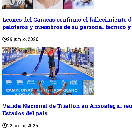
Leones del Caracas confirmó el fallecimiento d
peloteros y miembros de su personal técnico y
29 junio, 2026
Válida Nacional de Triatlón en Anzoátegui reun
Estados del país
22 junio, 2026