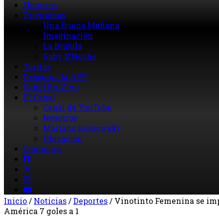
Horarios
Programas
Una Buena Mañana
Imaginación
La Brújula
Gaby D’Noche
Tarifas
Descarga la APP
Señal En Vivo
El Canal
Canal de YouTube
Nosotros
Mariano Kossowski
Ubicación
Contactos
Inicio
/
Noticias
/
Deportes
/
Vinotinto Femenina se imp
América 7 goles a 1