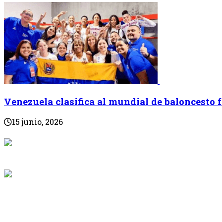
Venezuela clasifica al mundial de baloncesto
15 junio, 2026
{{programaci
Desde: {{programac
{{siguiente.p
Desde: {{siguiente.