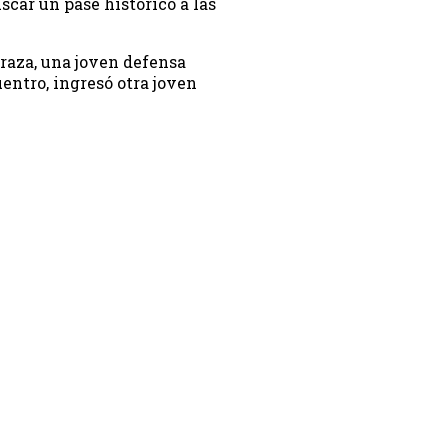
scar un pase histórico a las
eraza, una joven defensa
entro, ingresó otra joven