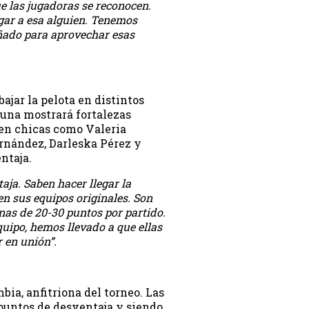
ue las jugadoras se reconocen.
egar a esa alguien. Tenemos
ñado para aprovechar esas
ajar la pelota en distintos
 una mostrará fortalezas
 en chicas como Valeria
rnández, Darleska Pérez y
ntaja.
ja. Saben hacer llegar la
en sus equipos originales. Son
nas de 20-30 puntos por partido.
quipo, hemos llevado a que ellas
r en unión”.
bia, anfitriona del torneo. Las
 puntos de desventaja y siendo