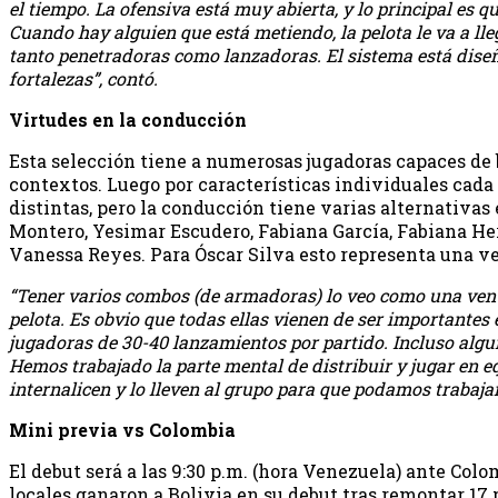
el tiempo. La ofensiva está muy abierta, y lo principal es q
Cuando hay alguien que está metiendo, la pelota le va a ll
tanto penetradoras como lanzadoras. El sistema está dise
fortalezas”, contó.
Virtudes en la conducción
Esta selección tiene a numerosas jugadoras capaces de b
contextos. Luego por características individuales cada
distintas, pero la conducción tiene varias alternativas
Montero, Yesimar Escudero, Fabiana García, Fabiana He
Vanessa Reyes. Para Óscar Silva esto representa una ve
“Tener varios combos (de armadoras) lo veo como una venta
pelota. Es obvio que todas ellas vienen de ser importantes 
jugadoras de 30-40 lanzamientos por partido. Incluso algu
Hemos trabajado la parte mental de distribuir y jugar en e
internalicen y lo lleven al grupo para que podamos trabaja
Mini previa vs Colombia
El debut será a las 9:30 p.m. (hora Venezuela) ante Colom
locales ganaron a Bolivia en su debut tras remontar 17