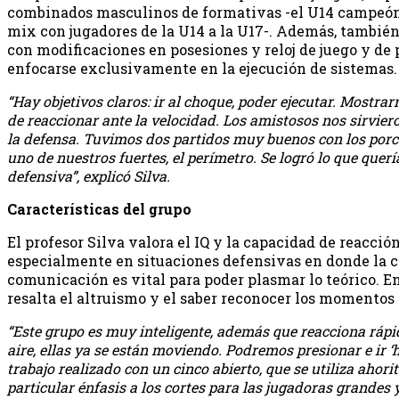
combinados masculinos de formativas -el U14 campeón
mix con jugadores de la U14 a la U17-. Además, también
con modificaciones en posesiones y reloj de juego y de 
enfocarse exclusivamente en la ejecución de sistemas.
“Hay objetivos claros: ir al choque, poder ejecutar. Mostr
de reaccionar ante la velocidad. Los amistosos nos sirvier
la defensa. Tuvimos dos partidos muy buenos con los porcen
uno de nuestros fuertes, el perímetro. Se logró lo que querí
defensiva”, explicó Silva.
Características del grupo
El profesor Silva valora el IQ y la capacidad de reacció
especialmente en situaciones defensivas en donde la c
comunicación es vital para poder plasmar lo teórico. En
resalta el altruismo y el saber reconocer los momentos
“Este grupo es muy inteligente, además que reacciona rápid
aire, ellas ya se están moviendo. Podremos presionar e ir
trabajo realizado con un cinco abierto, que se utiliza ahor
particular énfasis a los cortes para las jugadoras grandes 