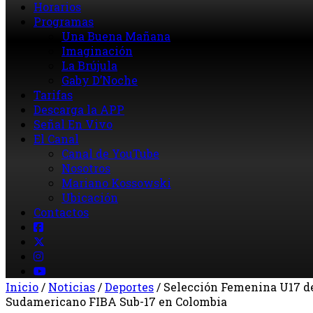
Horarios
Programas
Una Buena Mañana
Imaginación
La Brújula
Gaby D’Noche
Tarifas
Descarga la APP
Señal En Vivo
El Canal
Canal de YouTube
Nosotros
Mariano Kossowski
Ubicación
Contactos
Inicio
/
Noticias
/
Deportes
/
Selección Femenina U17 d
Sudamericano FIBA Sub-17 en Colombia