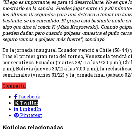
“El ego es importante, es para tú desarrollarte. No es que 
mostrarlo en la cancha. Puedes jugar entre 10 y 30 minutos;
los últimos 10 segundos para una defensa o tomar un lan
bastante, se ha entendido. El grupo está bastante unido en
algo que dice el coach K (Mike Krzyzewski): ‘Cuando golpeas
pueden dañar, pero cuando golpeas -muestra el puño cerra
seguro vamos a golpear más fuerte’”, concluyó.
En la jornada inaugural Ecuador venció a Chile (58-44) y
Tras el primer gran reto del torneo, Venezuela tendrá c
consecutivos: Ecuador (martes 28/11 a las 9:30 p.m.), Chil
p.m.), Bolivia (jueves 30/11 a las 7:00 p.m.), la reclasificac
semifinales (viernes 01/12) y la jornada final (sábado 02/
Compartir
Facebook
Twitter
LinkedIn
Pinterest
Noticias relacionadas