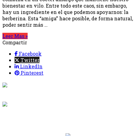
bienestar en vilo. Entre todo este caos, sin embargo,
hay un ingrediente en el que podemos apoyarnos: la
berberina. Esta “amiga” hace posible, de forma natural,
poder sentir más …
Leer Mas »
Compartir
Facebook
Twitter
LinkedIn
Pinterest
{{programacion.programa}}
Desde: {{programacion.hora_inicio}} Hasta:
{{programacion.hora_fin}}
{{siguiente.programa}}
Desde: {{siguiente.hora_inicio}} Hasta:
{{siguiente.hora_fin}}