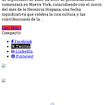
comenzará en Nueva York, coincidiendo con el inicio
del mes de la Herencia Hispana, una fecha
significativa que celebra la rica cultura y las
contribuciones de la …
Leer Mas »
Compartir
Facebook
Twitter
LinkedIn
Pinterest
{{programacion.programa}}
Desde: {{programacion.hora_inicio}} Hasta:
{{programacion.hora_fin}}
{{siguiente.programa}}
Desde: {{siguiente.hora_inicio}} Hasta:
{{siguiente.hora_fin}}