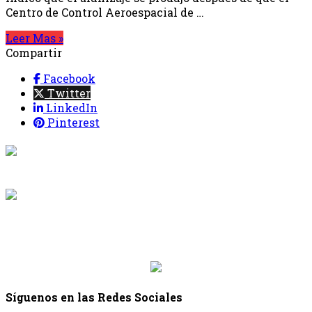
Centro de Control Aeroespacial de …
Leer Mas »
Compartir
Facebook
Twitter
LinkedIn
Pinterest
{{programacion.programa}}
Desde: {{programacion.hora_inicio}} Hasta:
{{programacion.hora_fin}}
{{siguiente.programa}}
Desde: {{siguiente.hora_inicio}} Hasta:
{{siguiente.hora_fin}}
Síguenos en las Redes Sociales