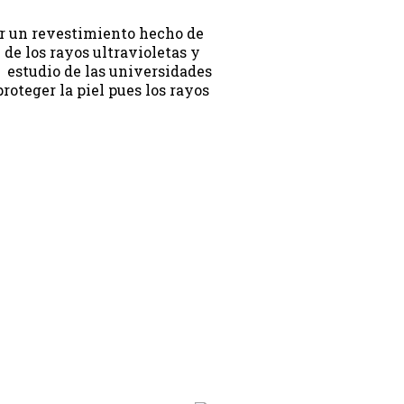
er un revestimiento hecho de
de los rayos ultravioletas y
 estudio de las universidades
oteger la piel pues los rayos
on.programa}}
ion.hora_inicio}} Hasta: {{programacion.hora_fin}}
rograma}}
hora_inicio}} Hasta: {{siguiente.hora_fin}}