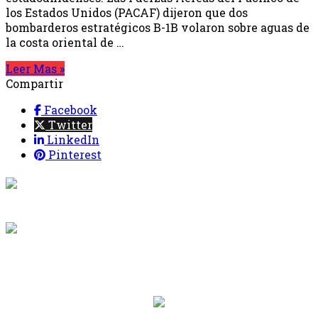
los Estados Unidos (PACAF) dijeron que dos
bombarderos estratégicos B-1B volaron sobre aguas de
la costa oriental de …
Leer Mas »
Compartir
Facebook
Twitter
LinkedIn
Pinterest
{{programacion.programa}}
Desde: {{programacion.hora_inicio}} Hasta:
{{programacion.hora_fin}}
{{siguiente.programa}}
Desde: {{siguiente.hora_inicio}} Hasta:
{{siguiente.hora_fin}}