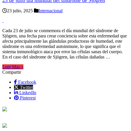
23 de julio día mundial del síndrome de Sjögren
23 julio, 2025
Internacional
Cada 23 de julio se conmemora el día mundial del síndrome de
Sjögren, una fecha para crear conciencia sobre esta enfermedad que
afecta principalmente las glándulas productoras de humedad, este
síndrome es una enfermedad autoinmune, lo que significa que el
sistema inmunológico ataca por error las células sanas del cuerpo.
En el caso del síndrome de Sjögren, las células dañadas …
Leer Mas »
Compartir
Facebook
Twitter
LinkedIn
Pinterest
{{programacion.programa}}
Desde: {{programacion.hora_inicio}} Hasta:
{{programacion.hora_fin}}
{{siguiente.programa}}