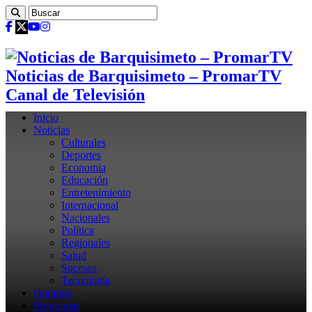
Noticias de Barquisimeto – PromarTV
Canal de Televisión
Inicio
Noticias
Culturales
Deportes
Economia
Educación
Entretenimiento
Internacional
Nacionales
Política
Regionales
Salud
Sucesos
Tecnología
Horarios
Programas