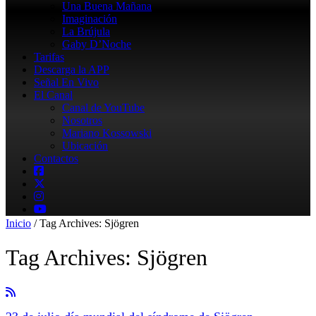
Una Buena Mañana
Imaginación
La Brújula
Gaby D’Noche
Tarifas
Descarga la APP
Señal En Vivo
El Canal
Canal de YouTube
Nosotros
Mariano Kossowski
Ubicación
Contactos
Inicio
/
Tag Archives: Sjögren
Tag Archives:
Sjögren