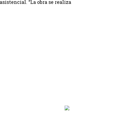
asistencial. “La obra se realiza
on.programa}}
ion.hora_inicio}} Hasta: {{programacion.hora_fin}}
rograma}}
hora_inicio}} Hasta: {{siguiente.hora_fin}}