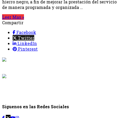
hierro negro, a fin de mejorar la prestación del servicio 
de manera programada y organizada …
Leer Mas »
Compartir
Facebook
Twitter
LinkedIn
Pinterest
{{programaci
Desde: {{programac
{{siguiente.p
Desde: {{siguiente.
Síguenos en las Redes Sociales