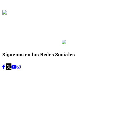
{{programacion.hora_fin}}
{{siguiente.programa}}
Desde: {{siguiente.hora_inicio}} Hasta:
{{siguiente.hora_fin}}
Síguenos en las Redes Sociales