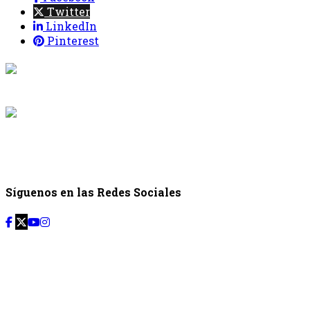
Twitter
LinkedIn
Pinterest
{{programaci
Desde: {{programac
{{siguiente.p
Desde: {{siguiente.
Síguenos en las Redes Sociales