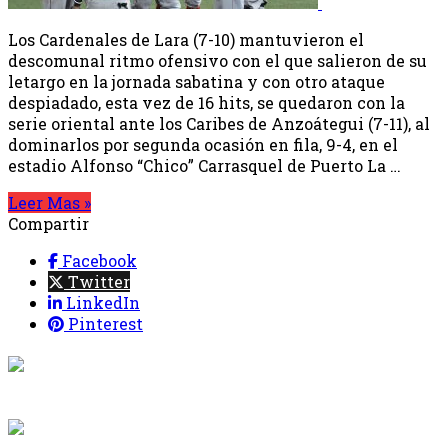
Los Cardenales de Lara (7-10) mantuvieron el
descomunal ritmo ofensivo con el que salieron de su
letargo en la jornada sabatina y con otro ataque
despiadado, esta vez de 16 hits, se quedaron con la
serie oriental ante los Caribes de Anzoátegui (7-11), al
dominarlos por segunda ocasión en fila, 9-4, en el
estadio Alfonso “Chico” Carrasquel de Puerto La …
Leer Mas »
Compartir
Facebook
Twitter
LinkedIn
Pinterest
{{programacion.programa}}
Desde: {{programacion.hora_inicio}} Hasta:
{{programacion.hora_fin}}
{{siguiente.programa}}