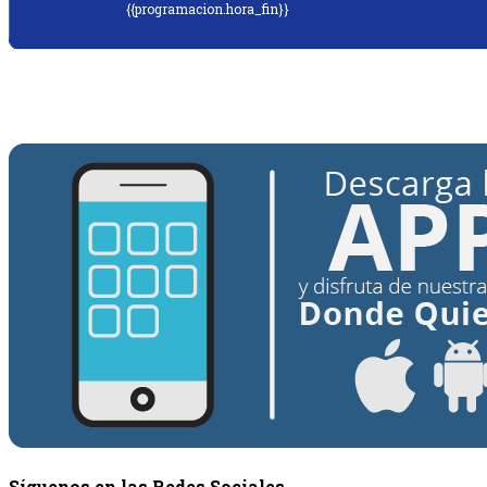
{{programacion.hora_fin}}
{{siguiente.programa}}
Desde: {{siguiente.hora_inicio}} Hasta:
{{siguiente.hora_fin}}
Síguenos en las Redes Sociales