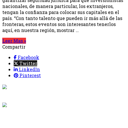
garantizar seguridad jurídica para que inversionistas
nacionales, de manera particular, los extranjeros,
tengan la confianza para colocar sus capitales en el
país. “Con tanto talento que pueden ir más allá de las
fronteras, estos eventos son interesantes tenerlos
aquí, en nuestra región, mostrar …
Leer Mas »
Compartir
Facebook
Twitter
LinkedIn
Pinterest
{{programacion.programa}}
Desde: {{programacion.hora_inicio}} Hasta:
{{programacion.hora_fin}}
{{siguiente.programa}}
Desde: {{siguiente.hora_inicio}} Hasta:
{{siguiente.hora_fin}}