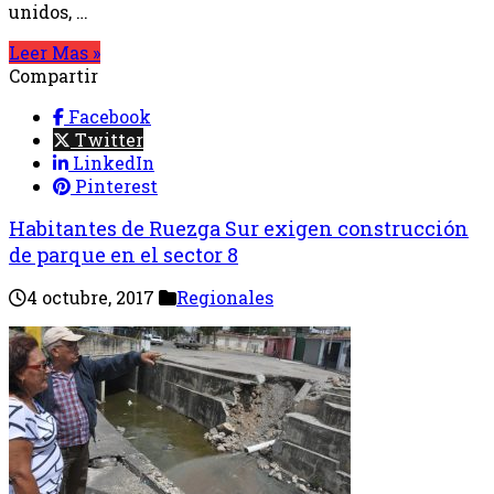
unidos, …
Leer Mas »
Compartir
Facebook
Twitter
LinkedIn
Pinterest
Habitantes de Ruezga Sur exigen construcción
de parque en el sector 8
4 octubre, 2017
Regionales