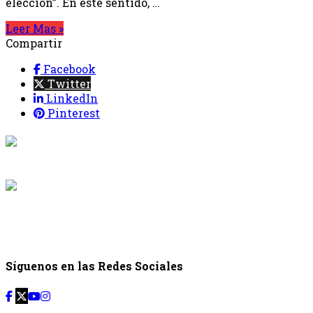
elección”. En este sentido, …
Leer Mas »
Compartir
Facebook
Twitter
LinkedIn
Pinterest
{{programaci
Desde: {{programac
{{siguiente.p
Desde: {{siguiente.
Síguenos en las Redes Sociales