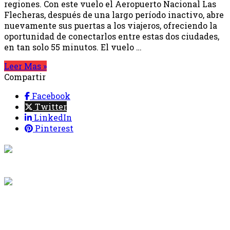
regiones. Con este vuelo el Aeropuerto Nacional Las
Flecheras, después de una largo período inactivo, abre
nuevamente sus puertas a los viajeros, ofreciendo la
oportunidad de conectarlos entre estas dos ciudades,
en tan solo 55 minutos. El vuelo …
Leer Mas »
Compartir
Facebook
Twitter
LinkedIn
Pinterest
{{programacion.programa}}
Desde: {{programacion.hora_inicio}} Hasta:
{{programacion.hora_fin}}
{{siguiente.programa}}
Desde: {{siguiente.hora_inicio}} Hasta:
{{siguiente.hora_fin}}