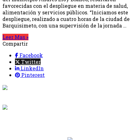
favorecidas con el despliegue en materia de salud,
alimentación y servicios públicos. “Iniciamos este
despliegue, realizado a cuatro horas de la ciudad de
Barquisimeto, con una supervisión de la jornada …
Leer Mas »
Compartir
Facebook
Twitter
LinkedIn
Pinterest
{{programacion.programa}}
Desde: {{programacion.hora_inicio}} Hasta:
{{programacion.hora_fin}}
{{siguiente.programa}}
Desde: {{siguiente.hora_inicio}} Hasta:
{{siguiente.hora_fin}}