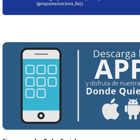
{{programacion.hora_fin}}
{{siguiente.programa}}
Desde: {{siguiente.hora_inicio}} Hasta:
{{siguiente.hora_fin}}