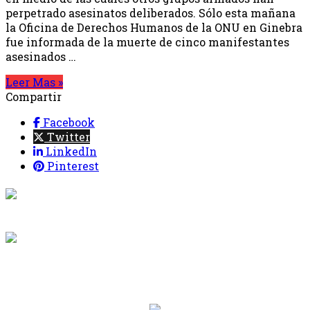
perpetrado asesinatos deliberados. Sólo esta mañana
la Oficina de Derechos Humanos de la ONU en Ginebra
fue informada de la muerte de cinco manifestantes
asesinados …
Leer Mas »
Compartir
Facebook
Twitter
LinkedIn
Pinterest
{{programacion.programa}}
Desde: {{programacion.hora_inicio}} Hasta:
{{programacion.hora_fin}}
{{siguiente.programa}}
Desde: {{siguiente.hora_inicio}} Hasta:
{{siguiente.hora_fin}}