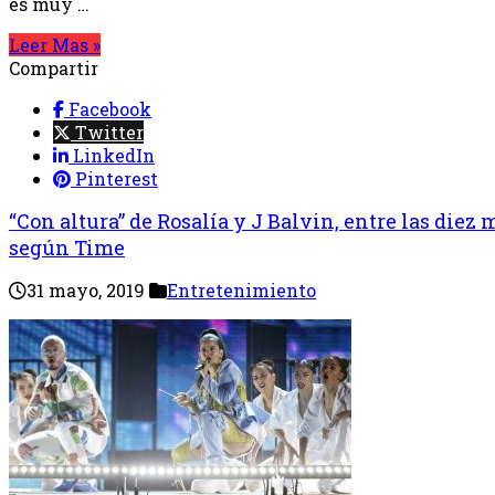
es muy …
Leer Mas »
Compartir
Facebook
Twitter
LinkedIn
Pinterest
“Con altura” de Rosalía y J Balvin, entre las diez
según Time
31 mayo, 2019
Entretenimiento