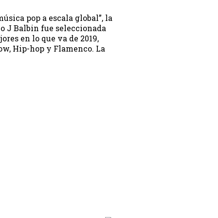
úsica pop a escala global”, la
o J Balbin fue seleccionada
ores en lo que va de 2019,
ow, Hip-hop y Flamenco. La
on.programa}}
ion.hora_inicio}} Hasta: {{programacion.hora_fin}}
rograma}}
hora_inicio}} Hasta: {{siguiente.hora_fin}}