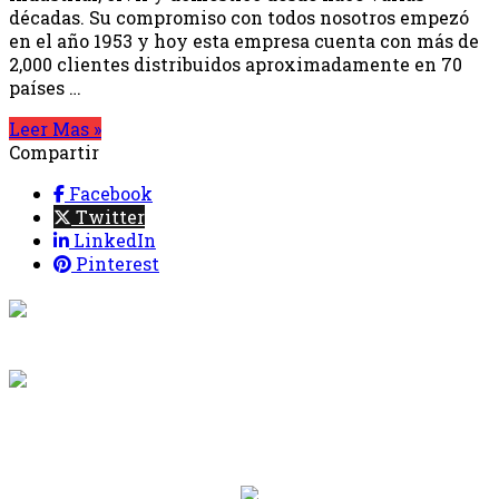
décadas. Su compromiso con todos nosotros empezó
en el año 1953 y hoy esta empresa cuenta con más de
2,000 clientes distribuidos aproximadamente en 70
países …
Leer Mas »
Compartir
Facebook
Twitter
LinkedIn
Pinterest
{{programacion.programa}}
Desde: {{programacion.hora_inicio}} Hasta:
{{programacion.hora_fin}}
{{siguiente.programa}}
Desde: {{siguiente.hora_inicio}} Hasta:
{{siguiente.hora_fin}}