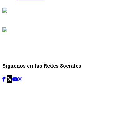
{{programaci
Desde: {{programac
{{siguiente.p
Desde: {{siguiente.
Síguenos en las Redes Sociales