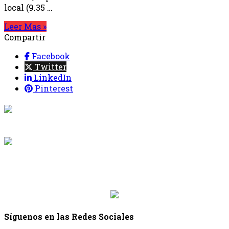
local (9.35 …
Leer Mas »
Compartir
Facebook
Twitter
LinkedIn
Pinterest
{{programacion.programa}}
Desde: {{programacion.hora_inicio}} Hasta:
{{programacion.hora_fin}}
{{siguiente.programa}}
Desde: {{siguiente.hora_inicio}} Hasta:
{{siguiente.hora_fin}}
Síguenos en las Redes Sociales