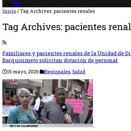
Inicio
/
Tag Archives: pacientes renales
Tag Archives:
pacientes rena
Familiares y pacientes renales de la Unidad de Di
Barquisimeto solicitan dotación de personal
15 mayo, 2026
Regionales
,
Salud