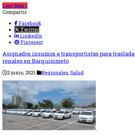
Leer Mas »
Compartir
Facebook
Twitter
LinkedIn
Pinterest
Asignados insumos a transportistas para traslada
renales en Barquisimeto
2 junio, 2021
Regionales
,
Salud