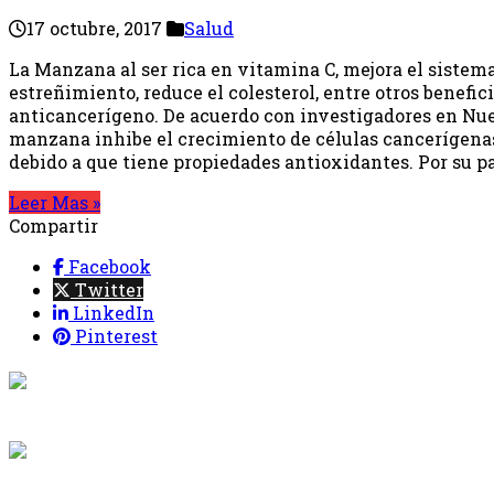
17 octubre, 2017
Salud
La Manzana al ser rica en vitamina C, mejora el sistem
estreñimiento, reduce el colesterol, entre otros benefici
anticancerígeno. De acuerdo con investigadores en Nue
manzana inhibe el crecimiento de células cancerígenas
debido a que tiene propiedades antioxidantes. Por su par
Leer Mas »
Compartir
Facebook
Twitter
LinkedIn
Pinterest
{{programaci
Desde: {{programac
{{siguiente.p
Desde: {{siguiente.