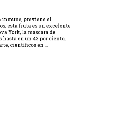
a inmune, previene el
os, esta fruta es un excelente
va York, la mascara de
 hasta en un 43 por ciento,
te, científicos en …
on.programa}}
ion.hora_inicio}} Hasta: {{programacion.hora_fin}}
rograma}}
hora_inicio}} Hasta: {{siguiente.hora_fin}}