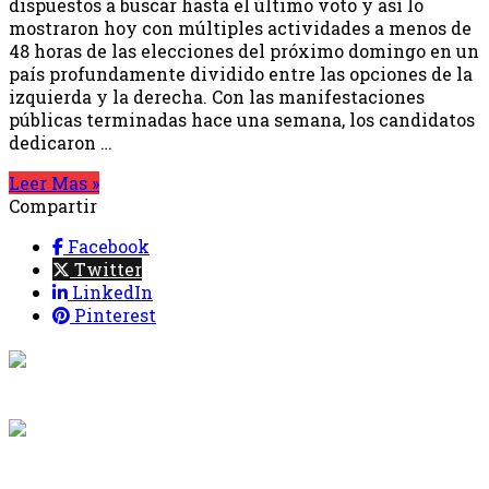
dispuestos a buscar hasta el último voto y así lo
mostraron hoy con múltiples actividades a menos de
48 horas de las elecciones del próximo domingo en un
país profundamente dividido entre las opciones de la
izquierda y la derecha. Con las manifestaciones
públicas terminadas hace una semana, los candidatos
dedicaron …
Leer Mas »
Compartir
Facebook
Twitter
LinkedIn
Pinterest
{{programacion.programa}}
Desde: {{programacion.hora_inicio}} Hasta:
{{programacion.hora_fin}}
{{siguiente.programa}}
Desde: {{siguiente.hora_inicio}} Hasta: