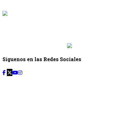
{{programacion.hora_fin}}
{{siguiente.programa}}
Desde: {{siguiente.hora_inicio}} Hasta:
{{siguiente.hora_fin}}
Síguenos en las Redes Sociales