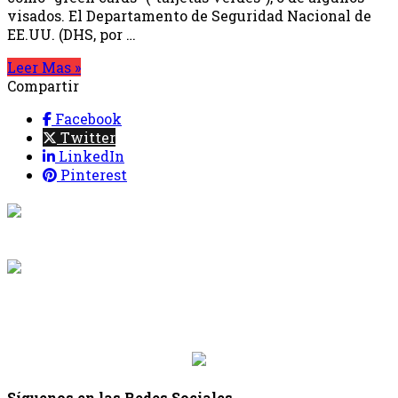
visados. El Departamento de Seguridad Nacional de
EE.UU. (DHS, por …
Leer Mas »
Compartir
Facebook
Twitter
LinkedIn
Pinterest
{{programacion.programa}}
Desde: {{programacion.hora_inicio}} Hasta:
{{programacion.hora_fin}}
{{siguiente.programa}}
Desde: {{siguiente.hora_inicio}} Hasta:
{{siguiente.hora_fin}}
Síguenos en las Redes Sociales