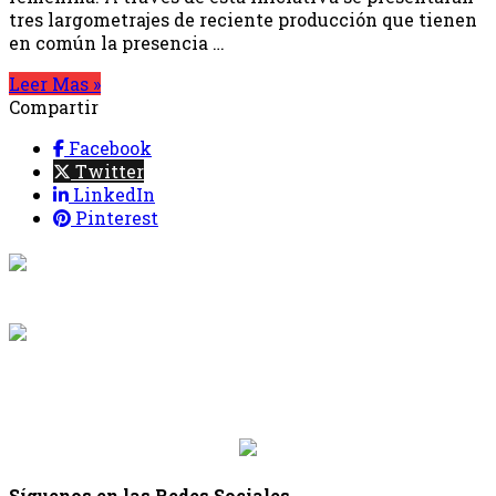
tres largometrajes de reciente producción que tienen
en común la presencia …
Leer Mas »
Compartir
Facebook
Twitter
LinkedIn
Pinterest
{{programacion.programa}}
Desde: {{programacion.hora_inicio}} Hasta:
{{programacion.hora_fin}}
{{siguiente.programa}}
Desde: {{siguiente.hora_inicio}} Hasta:
{{siguiente.hora_fin}}
Síguenos en las Redes Sociales