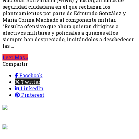
Nacional Bolivariana (FANB) y los organismos de
seguridad ciudadana en el que rechazan los
planteamientos por parte de Edmundo González y
María Corina Machado al componente militar.
“Resulta ofensivo que ahora quieran dirigirse a
efectivos militares y policiales a quienes ellos
siempre han despreciado, incitándolos a desobedecer
las …
Leer Mas »
Compartir
Facebook
Twitter
LinkedIn
Pinterest
{{programacion.programa}}
Desde: {{programacion.hora_inicio}} Hasta:
{{programacion.hora_fin}}
{{siguiente.programa}}