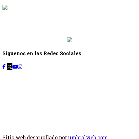
{{siguiente.programa}}
Desde: {{siguiente.hora_inicio}} Hasta:
{{siguiente.hora_fin}}
Síguenos en las Redes Sociales
Sitio web desarrollado por
umbralweb.com